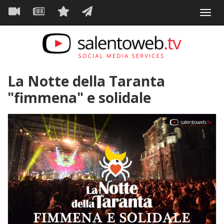
Navigazione
Salta
Toggl
al
principale
VIDEO
NEWS
SERVIZI
CONTATTI
navig
contenuto
principale
La Notte della Taranta
"fimmena" e solidale