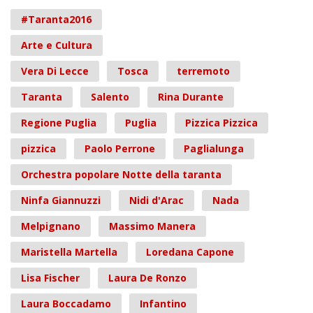
#Taranta2016
Arte e Cultura
Vera Di Lecce
Tosca
terremoto
Taranta
Salento
Rina Durante
Regione Puglia
Puglia
Pizzica Pizzica
pizzica
Paolo Perrone
Paglialunga
Orchestra popolare Notte della taranta
Ninfa Giannuzzi
Nidi d'Arac
Nada
Melpignano
Massimo Manera
Maristella Martella
Loredana Capone
Lisa Fischer
Laura De Ronzo
Laura Boccadamo
Infantino