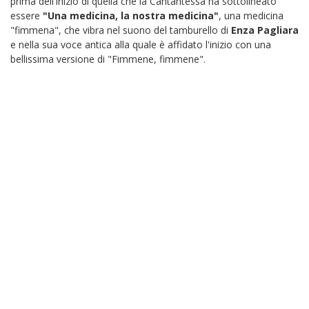
prima dell'inizio di quella che la Cantantessa ha sottolineato
essere
"Una medicina, la nostra medicina"
, una medicina
"fimmena", che vibra nel suono del tamburello di
Enza Pagliara
e nella sua voce antica alla quale è affidato l'inizio con una
bellissima versione di "Fimmene, fimmene".