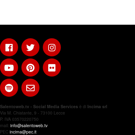
Salentoweb.tv - Social Media Services
è di
Incima srl
Via M. Chiatante, 9 - 73100 Lecce
P. IVA 03570220750
mail:
info@salentoweb.tv
PEC
incima@pec.it