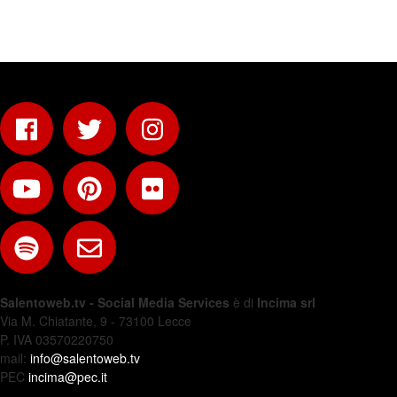
Salentoweb.tv - Social Media Services
è di
Incima srl
Via M. Chiatante, 9 - 73100 Lecce
P. IVA 03570220750
mail:
info@salentoweb.tv
PEC
incima@pec.it