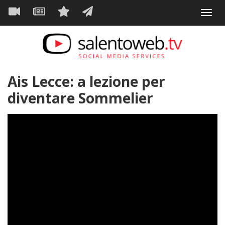
Navigazione
Salta
Toggl
al
principale
VIDEO
NEWS
SERVIZI
CONTATTI
navig
contenuto
principale
Ais Lecce: a lezione per
diventare Sommelier