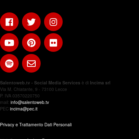
Salentoweb.tv - Social Media Services
è di
Incima srl
Via M. Chiatante, 9 - 73100 Lecce
P. IVA 03570220750
mail:
info@salentoweb.tv
PEC
incima@pec.it
Privacy e Trattamento Dati Personali