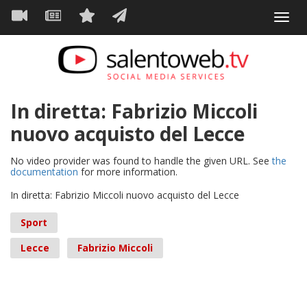
Navigazione
Salta
Toggl
al
principale
VIDEO
NEWS
SERVIZI
CONTATTI
navig
contenuto
principale
In diretta: Fabrizio Miccoli
nuovo acquisto del Lecce
No video provider was found to handle the given URL. See
the
documentation
for more information.
In diretta: Fabrizio Miccoli nuovo acquisto del Lecce
Sport
Lecce
Fabrizio Miccoli