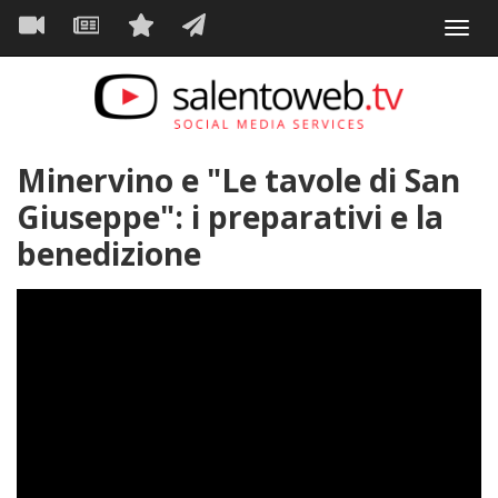
Navigazione
Salta
Toggl
al
principale
VIDEO
NEWS
SERVIZI
CONTATTI
navig
contenuto
principale
Minervino e "Le tavole di San
Giuseppe": i preparativi e la
benedizione