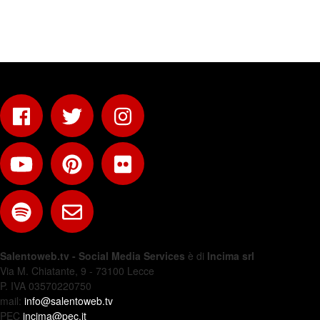
Salentoweb.tv - Social Media Services
è di
Incima srl
Via M. Chiatante, 9 - 73100 Lecce
P. IVA 03570220750
mail:
info@salentoweb.tv
PEC
incima@pec.it