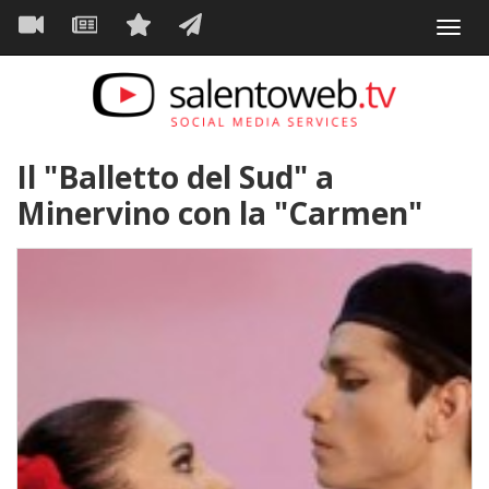
Navigazione
Salta
Toggl
al
principale
VIDEO
NEWS
SERVIZI
CONTATTI
navig
contenuto
principale
Il "Balletto del Sud" a
Minervino con la "Carmen"