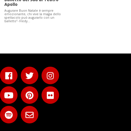
Apollo
Augurare Buon Natale è sempre
emozionante, chi vive la magia dello
spettacolo può augurarlo con un
balletto”- Fredy…