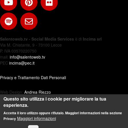
Salentoweb.tv - Social Media Services
è di
Incima srl
Via M. Chiatante, 9 - 73100 Lecce
P. IVA 03570220750
mail:
info@salentoweb.tv
PEC
incima@pec.it
Privacy e Trattamento Dati Personali
Web Design:
Andrea Riezzo
Questo sito utilizza i cookie per migliorare la tua
esperienza.
Accetta il loro utilizzo oppure rifiutalo. Maggiori informazioni nella sezione
Maggiori informazioni
Privacy