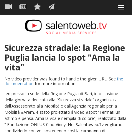
Navigazione
Salta
Toggl
al
principale
VIDEO
NEWS
SERVIZI
CONTATTI
navig
contenuto
principale
Sicurezza stradale: la Regione
Puglia lancia lo spot "Ama la
vita"
No video provider was found to handle the given URL. See
the
documentation
for more information.
Ieri presso la sede della Regione Puglia di Bari, in occasione
della giornata dedicata alla “Sicurezza stradale” organizzata
dall’Assessorato alla Mobilità e dall’Agenzia regionale per la
Mobilità #Arem, è stato proiettato il video #spot “Fermati un
attimo e pensa. Ama la vita e riempila di colore”, realizzato dalla
“ Fondazione ONLUS Ciao Vinny. Noi Salentoweb.Tv vogliamo
condividerlo con voi sostenendo così la campagna di