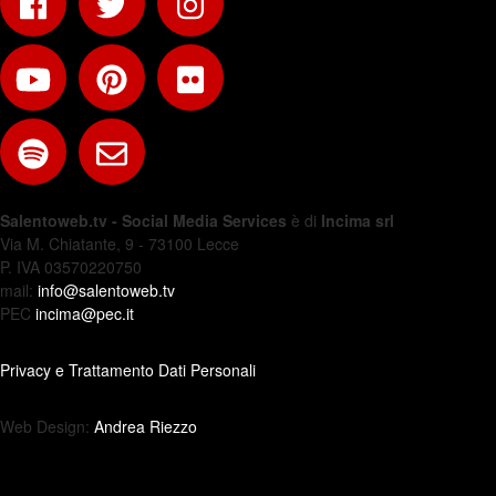
Salentoweb.tv - Social Media Services
è di
Incima srl
Via M. Chiatante, 9 - 73100 Lecce
P. IVA 03570220750
mail:
info@salentoweb.tv
PEC
incima@pec.it
Privacy e Trattamento Dati Personali
Web Design:
Andrea Riezzo