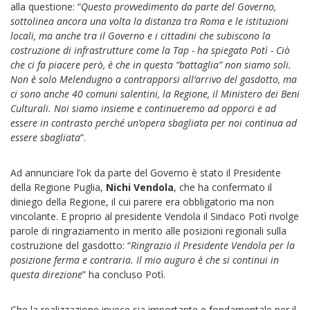
alla questione: “
Questo provvedimento da parte del Governo,
sottolinea ancora una volta la distanza tra Roma e le istituzioni
locali, ma anche tra il Governo e i cittadini che subiscono la
costruzione di infrastrutture come la Tap - ha spiegato Potì - Ciò
che ci fa piacere però, è che in questa “battaglia” non siamo soli.
Non è solo Melendugno a contrapporsi all’arrivo del gasdotto, ma
ci sono anche 40 comuni salentini, la Regione, il Ministero dei Beni
Culturali. Noi siamo insieme e continueremo ad opporci e ad
essere in contrasto perché un’opera sbagliata per noi continua ad
essere sbagliata
”.
Ad annunciare l’ok da parte del Governo è stato il Presidente
della Regione Puglia,
Nichi Vendola
, che ha confermato il
diniego della Regione, il cui parere era obbligatorio ma non
vincolante. E proprio al presidente Vendola il Sindaco Potì rivolge
parole di ringraziamento in merito alle posizioni regionali sulla
costruzione del gasdotto: “
Ringrazio il Presidente Vendola per la
posizione ferma e contraria. Il mio auguro è che si continui in
questa direzione
” ha concluso Potì.
Che la realizzazione invece sia importante e fondamentale per il