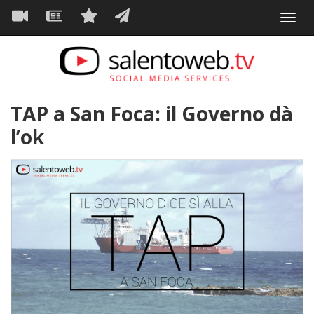
Navigazione
Salta
Toggl
al
principale
VIDEO
NEWS
SERVIZI
CONTATTI
navig
contenuto
principale
TAP a San Foca: il Governo dà
l’ok