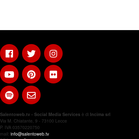
Salentoweb.tv - Social Media Services
è di
Incima srl
Via M. Chiatante, 9 - 73100 Lecce
P. IVA 03570220750
mail:
info@salentoweb.tv