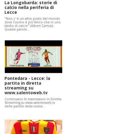
La Longobarda: storie di
calcio nella periferia di
Lecce
"Non c' è un altro posto del mondo
dove l'uomo è più felice che in uno
stadio di calcio" (Albert Camus).
Queste parole…
Pontedara - Lecce: la
partita in diretta
streaming su
www.salentoweb.tv
Continuano le trasmissioni in Diretta
Streaming su www.salentoweb.tv
delle partite della vostra…