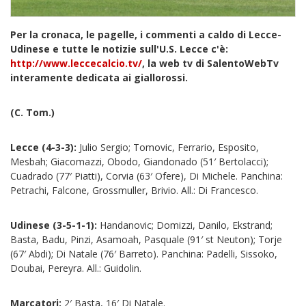
Per la cronaca, le pagelle, i commenti a caldo di Lecce-
Udinese e tutte le notizie sull'U.S. Lecce c'è:
http://www.leccecalcio.tv/
, la web tv di SalentoWebTv
interamente dedicata ai giallorossi.
(C. Tom.)
Lecce (4-3-3):
Julio Sergio; Tomovic, Ferrario, Esposito,
Mesbah; Giacomazzi, Obodo, Giandonado (51′ Bertolacci);
Cuadrado (77′ Piatti), Corvia (63′ Ofere), Di Michele. Panchina:
Petrachi, Falcone, Grossmuller, Brivio. All.: Di Francesco.
Udinese (3-5-1-1):
Handanovic; Domizzi, Danilo, Ekstrand;
Basta, Badu, Pinzi, Asamoah, Pasquale (91′ st Neuton); Torje
(67′ Abdi); Di Natale (76′ Barreto). Panchina: Padelli, Sissoko,
Doubai, Pereyra. All.: Guidolin.
Marcatori:
2′ Basta, 16′ Di Natale.