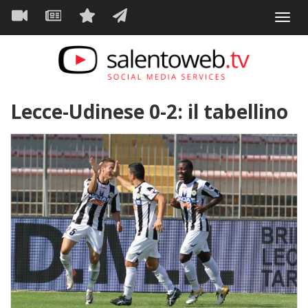
Navigazione
Salta
Toggl
al
principale
VIDEO
NEWS
SERVIZI
CONTATTI
navig
contenuto
principale
Lecce-Udinese 0-2: il tabellino