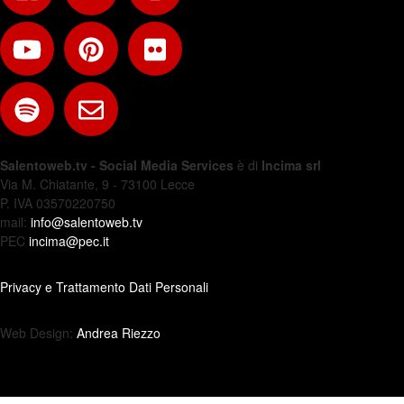
Salentoweb.tv - Social Media Services
è di
Incima srl
Via M. Chiatante, 9 - 73100 Lecce
P. IVA 03570220750
mail:
info@salentoweb.tv
PEC
incima@pec.it
Privacy e Trattamento Dati Personali
Web Design:
Andrea Riezzo