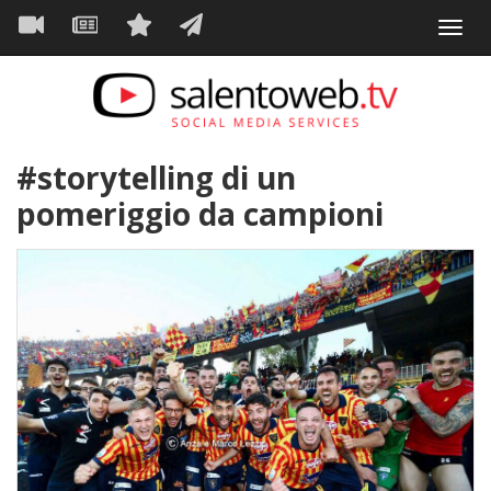
Navigazione
Salta
Toggl
al
principale
VIDEO
NEWS
SERVIZI
CONTATTI
navig
contenuto
principale
#storytelling di un
pomeriggio da campioni