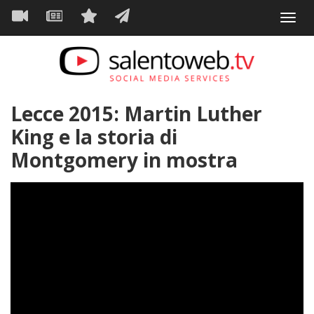
Navigazione
Salta
Toggl
al
principale
VIDEO
NEWS
SERVIZI
CONTATTI
navig
contenuto
principale
Lecce 2015: Martin Luther
King e la storia di
Montgomery in mostra