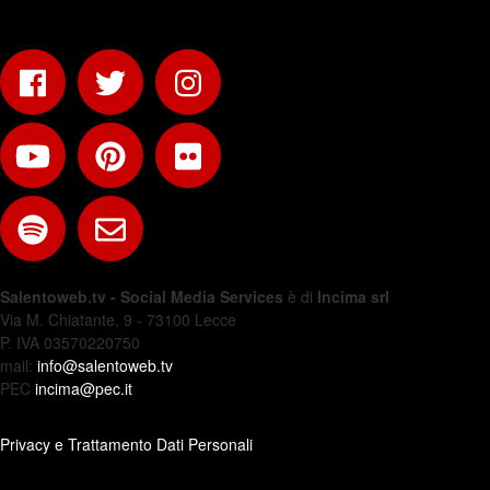
Salentoweb.tv - Social Media Services
è di
Incima srl
Via M. Chiatante, 9 - 73100 Lecce
P. IVA 03570220750
mail:
info@salentoweb.tv
PEC
incima@pec.it
Privacy e Trattamento Dati Personali