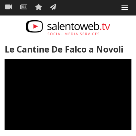
Navigazione
Salta
Toggl
al
principale
VIDEO
NEWS
SERVIZI
CONTATTI
navig
contenuto
principale
Le Cantine De Falco a Novoli