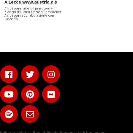
A Lecce www.austria.ais
A #Lecce arrivano i prestigiosi vini
bianchi d'Austria grazie a Sommelier
Ais Lecce in collaborazione con
Linciano…
Salentoweb.tv - Social Media Services
è di
Incima srl