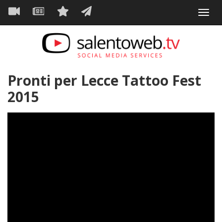
Navigazione
Salta
Toggl
al
principale
VIDEO
NEWS
SERVIZI
CONTATTI
navig
contenuto
principale
Pronti per Lecce Tattoo Fest
2015