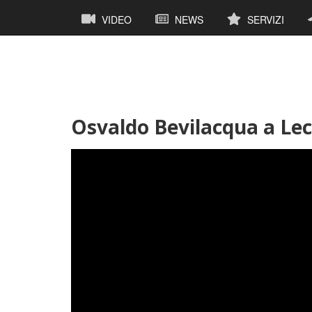
Salta
Navigazione
VIDEO
NEWS
SERVIZI
al
principale
contenuto
principale
Osvaldo Bevilacqua a Lec