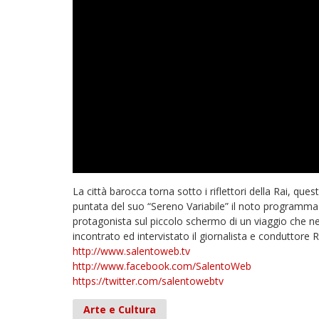
La città barocca torna sotto i riflettori della Rai, q
puntata del suo “Sereno Variabile” il noto programma d
protagonista sul piccolo schermo di un viaggio che ne s
incontrato ed intervistato il giornalista e conduttore 
http://www.salentoweb.tv
http://www.facebook.com/SalentoWeb
https://twitter.com/salentowebtv
Arte e Cultura