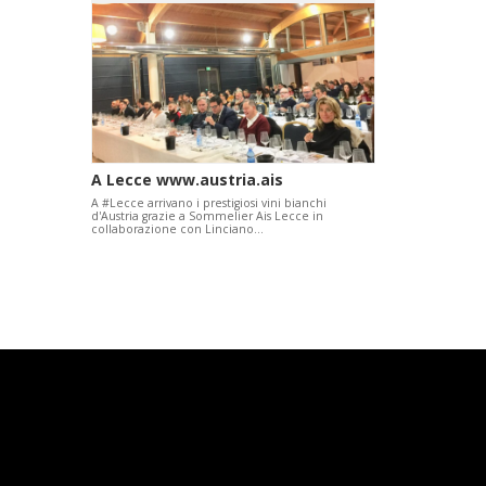
A Lecce www.austria.ais
A #Lecce arrivano i prestigiosi vini bianchi
d'Austria grazie a Sommelier Ais Lecce in
collaborazione con Linciano…