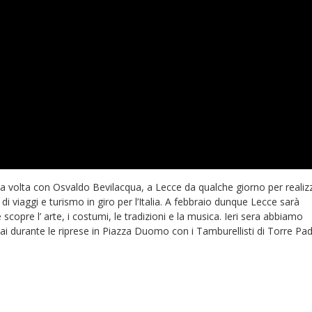
uesta volta con Osvaldo Bevilacqua, a Lecce da qualche giorno per reali
i viaggi e turismo in giro per l’Italia. A febbraio dunque Lecce sarà
copre l’ arte, i costumi, le tradizioni e la musica. Ieri sera abbiamo
Rai durante le riprese in Piazza Duomo con i Tamburellisti di Torre Padu