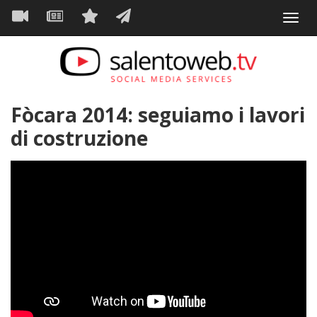
Navigazione
Salta
Toggl
al
principale
VIDEO
NEWS
SERVIZI
CONTATTI
navig
contenuto
principale
Fòcara 2014: seguiamo i lavori
di costruzione