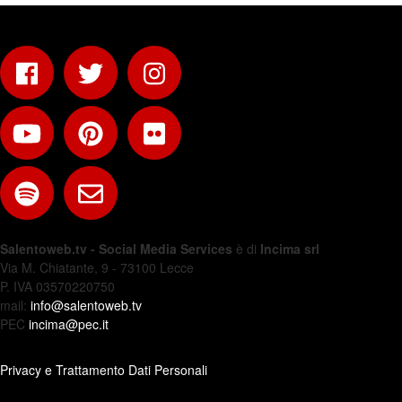
Salentoweb.tv - Social Media Services
è di
Incima srl
Via M. Chiatante, 9 - 73100 Lecce
P. IVA 03570220750
mail:
info@salentoweb.tv
PEC
incima@pec.it
Privacy e Trattamento Dati Personali