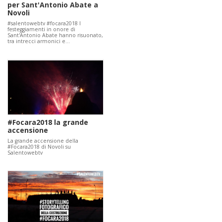
per Sant'Antonio Abate a
Novoli
#salentowebtv #focara2018 I
festeggiamenti in onore di
Sant'Antonio Abate hanno risuonato,
tra intrecci armonici e…
#Focara2018 la grande
accensione
La grande accensione della
#Focara2018 di Novoli su
Salentowebtv