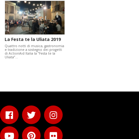
La Festa te la Uliata 2019
Quattro notti di musica, gastronomia
e tradizione a sostegno dei progetti
di ActionAid Italia la “Festa te la
Uliata”…