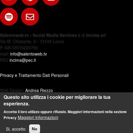
Salentoweb.tv - Social Media Services
è di
Incima srl
Via M. Chiatante, 9 - 73100 Lecce
P. IVA 03570220750
mail:
info@salentoweb.tv
PEC
incima@pec.it
Privacy e Trattamento Dati Personali
Web Design:
Andrea Riezzo
Questo sito utilizza i cookie per migliorare la tua
esperienza.
Accetta il loro utilizzo oppure rifiutalo. Maggiori informazioni nella sezione
Maggiori informazioni
Privacy
Si, accetto
No