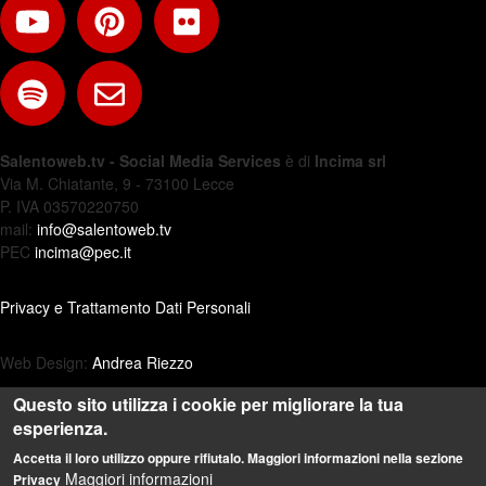
Salentoweb.tv - Social Media Services
è di
Incima srl
Via M. Chiatante, 9 - 73100 Lecce
P. IVA 03570220750
mail:
info@salentoweb.tv
PEC
incima@pec.it
Privacy e Trattamento Dati Personali
Web Design:
Andrea Riezzo
Questo sito utilizza i cookie per migliorare la tua
esperienza.
Accetta il loro utilizzo oppure rifiutalo. Maggiori informazioni nella sezione
Maggiori informazioni
Privacy