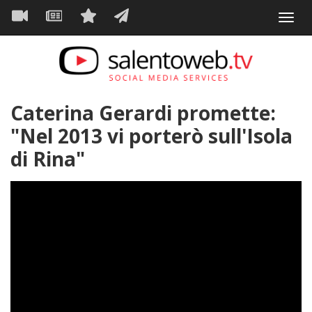
Navigazione
Salta
Toggl
al
principale
VIDEO
NEWS
SERVIZI
CONTATTI
navig
contenuto
principale
Caterina Gerardi promette:
"Nel 2013 vi porterò sull'Isola
di Rina"