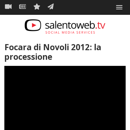
Navigazione
Salta
Toggl
al
principale
VIDEO
NEWS
SERVIZI
CONTATTI
navig
contenuto
principale
Focara di Novoli 2012: la
processione