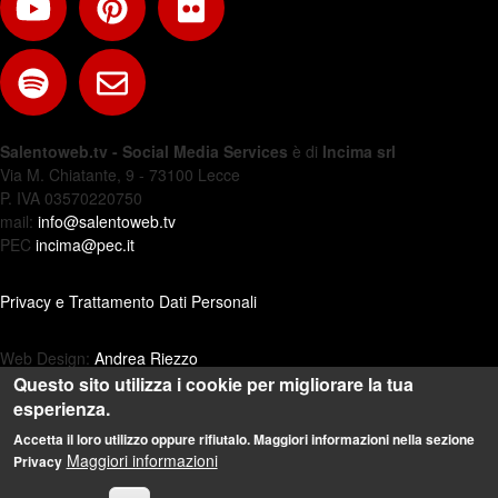
Salentoweb.tv - Social Media Services
è di
Incima srl
Via M. Chiatante, 9 - 73100 Lecce
P. IVA 03570220750
mail:
info@salentoweb.tv
PEC
incima@pec.it
Privacy e Trattamento Dati Personali
Web Design:
Andrea Riezzo
Questo sito utilizza i cookie per migliorare la tua
esperienza.
Accetta il loro utilizzo oppure rifiutalo. Maggiori informazioni nella sezione
Maggiori informazioni
Privacy