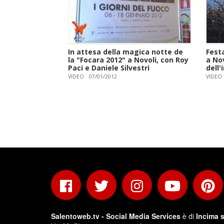
In attesa della magica notte de
Festa
la "Focara 2012" a Novoli, con Roy
a Nov
Paci e Daniele Silvestri
dell
VIDEO
07/01/2012
VIDEO
Salentoweb.tv - Social Media Services
è di
Incima s