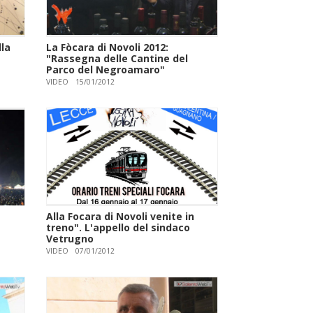
la
La Fòcara di Novoli 2012:
"Rassegna delle Cantine del
Parco del Negroamaro"
VIDEO
15/01/2012
Alla Focara di Novoli venite in
treno". L'appello del sindaco
Vetrugno
VIDEO
07/01/2012