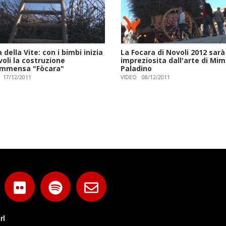
 della Vite: con i bimbi inizia
La Focara di Novoli 2012 sarà
oli la costruzione
impreziosita dall'arte di Mi
'immensa "Fòcara"
Paladino
17/12/2011
VIDEO
08/12/2011
rl