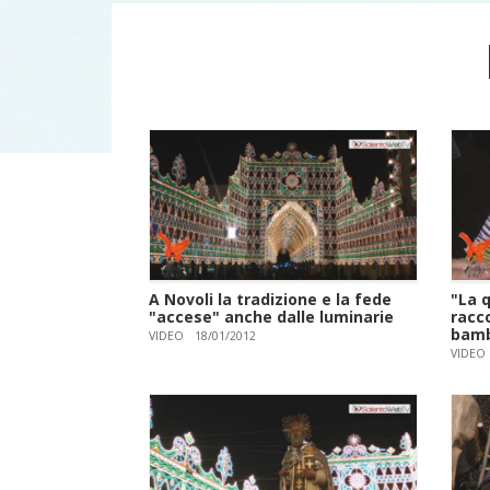
A Novoli la tradizione e la fede
"La q
"accese" anche dalle luminarie
racco
bamb
VIDEO
18/01/2012
VIDEO