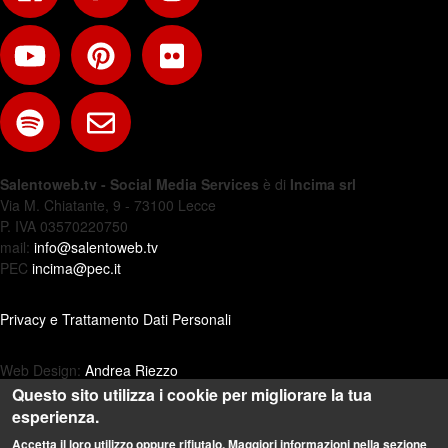
Salentoweb.tv - Social Media Services
è di
Incima srl
Via M. Chiatante, 9 - 73100 Lecce
P. IVA 03570220750
mail:
info@salentoweb.tv
PEC
incima@pec.it
Privacy e Trattamento Dati Personali
Web Design:
Andrea Riezzo
Questo sito utilizza i cookie per migliorare la tua
esperienza.
Accetta il loro utilizzo oppure rifiutalo. Maggiori informazioni nella sezione