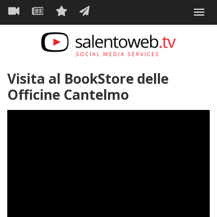
Navigazione
Salta
Toggl
al
principale
VIDEO
NEWS
SERVIZI
CONTATTI
navig
contenuto
principale
Visita al BookStore delle
Officine Cantelmo