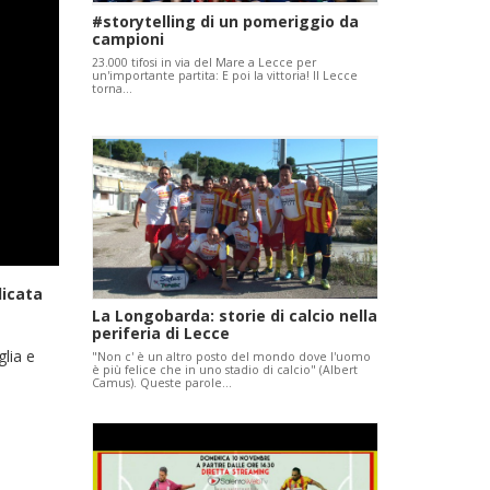
#storytelling di un pomeriggio da
campioni
23.000 tifosi in via del Mare a Lecce per
un'importante partita: E poi la vittoria! Il Lecce
torna…
dicata
La Longobarda: storie di calcio nella
periferia di Lecce
glia e
"Non c' è un altro posto del mondo dove l'uomo
è più felice che in uno stadio di calcio" (Albert
Camus). Queste parole…