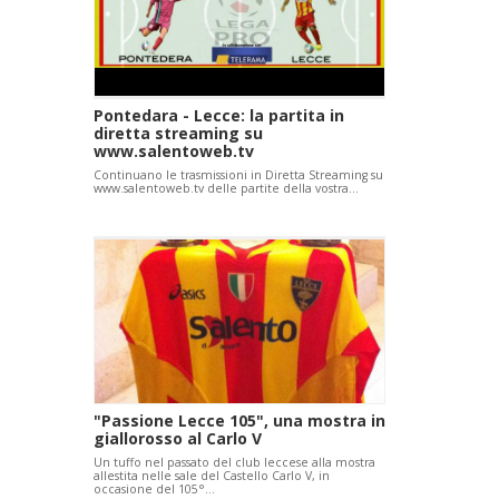
Pontedara - Lecce: la partita in
diretta streaming su
www.salentoweb.tv
Continuano le trasmissioni in Diretta Streaming su
www.salentoweb.tv delle partite della vostra…
"Passione Lecce 105", una mostra in
giallorosso al Carlo V
Un tuffo nel passato del club leccese alla mostra
allestita nelle sale del Castello Carlo V, in
occasione del 105°…