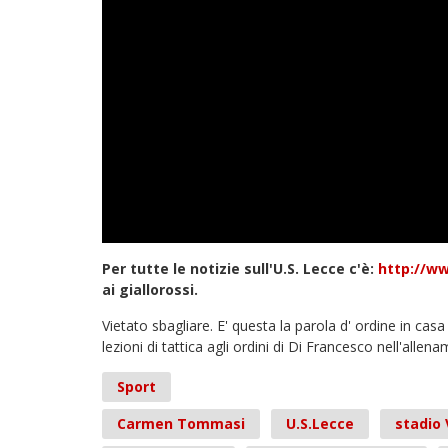
Per tutte le notizie sull'U.S. Lecce c'è:
http://ww
ai giallorossi.
Vietato sbagliare. E' questa la parola d' ordine in casa 
lezioni di tattica agli ordini di Di Francesco nell'alle
Sport
Carmen Tommasi
U.S.Lecce
stadio 