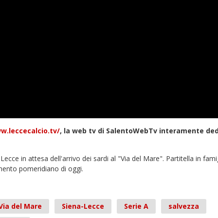
w.leccecalcio.tv/
, la web tv di SalentoWebTv interamente de
Lecce in attesa dell'arrivo dei sardi al "Via del Mare". Partitella in fami
namento pomeridiano di oggi.
Via del Mare
Siena-Lecce
Serie A
salvezza