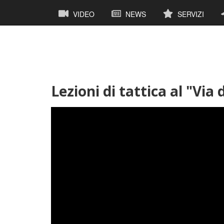
Salta
Navigazione
VIDEO
NEWS
SERVIZI
al
principale
contenuto
principale
Lezioni di tattica al "Via