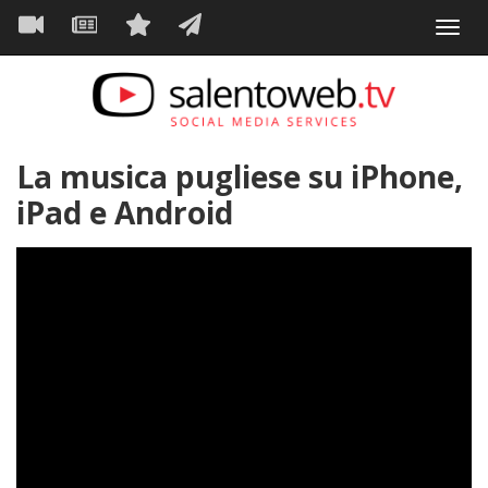
Navigazione
Salta
Toggl
al
principale
VIDEO
NEWS
SERVIZI
CONTATTI
navig
contenuto
principale
La musica pugliese su iPhone,
iPad e Android