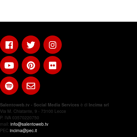
Salentoweb.tv - Social Media Services
è di
Incima srl
Via M. Chiatante, 9 - 73100 Lecce
P. IVA 03570220750
mail:
info@salentoweb.tv
PEC
incima@pec.it