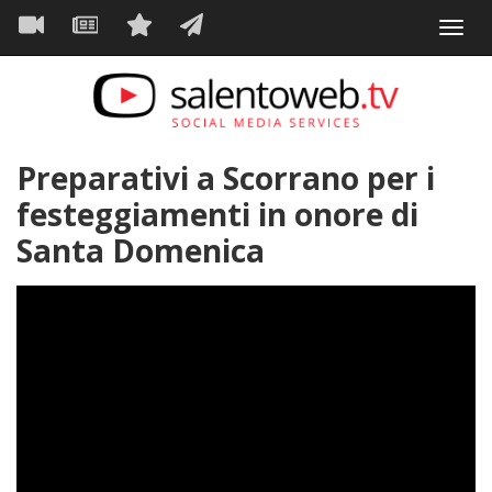
Navigazione
Salta
Toggl
al
principale
VIDEO
NEWS
SERVIZI
CONTATTI
navig
contenuto
principale
Preparativi a Scorrano per i
festeggiamenti in onore di
Santa Domenica