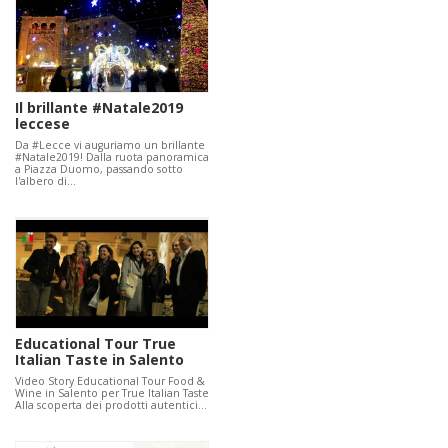
Il brillante #Natale2019
leccese
Da #Lecce vi auguriamo un brillante
#Natale2019! Dalla ruota panoramica
a Piazza Duomo, passando sotto
l'albero di…
Educational Tour True
Italian Taste in Salento
Video Story Educational Tour Food &
Wine in Salento per True Italian Taste
Alla scoperta dei prodotti autentici…