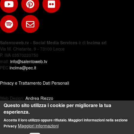
Salentoweb.tv - Social Media Services
è di
Incima srl
Via M. Chiatante, 9 - 73100 Lecce
P. IVA 03570220750
mail:
info@salentoweb.tv
PEC
incima@pec.it
Privacy e Trattamento Dati Personali
Web Design:
Andrea Riezzo
Questo sito utilizza i cookie per migliorare la tua
esperienza.
Accetta il loro utilizzo oppure rifiutalo. Maggiori informazioni nella sezione
Maggiori informazioni
Privacy