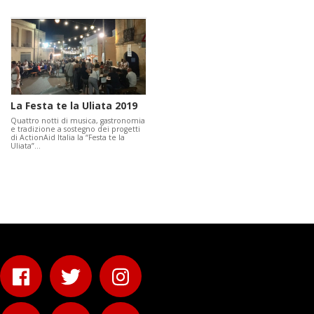
La Festa te la Uliata 2019
Quattro notti di musica, gastronomia
e tradizione a sostegno dei progetti
di ActionAid Italia la “Festa te la
Uliata”…