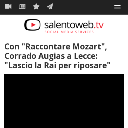
Navigazione
Salta
Toggl
al
principale
VIDEO
NEWS
SERVIZI
CONTATTI
navig
contenuto
principale
Con "Raccontare Mozart",
Corrado Augias a Lecce:
"Lascio la Rai per riposare"