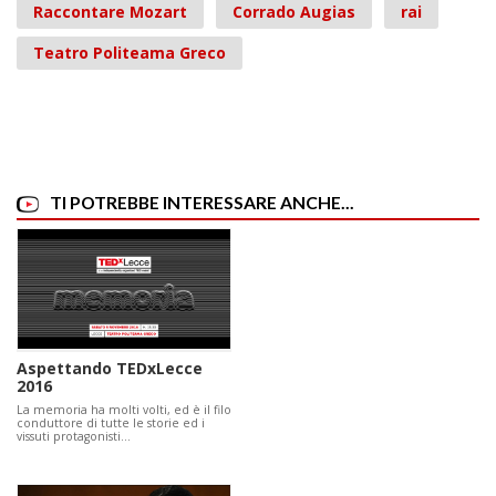
Raccontare Mozart
Corrado Augias
rai
Teatro Politeama Greco
TI POTREBBE INTERESSARE ANCHE...
Aspettando TEDxLecce
2016
La memoria ha molti volti, ed è il filo
conduttore di tutte le storie ed i
vissuti protagonisti…