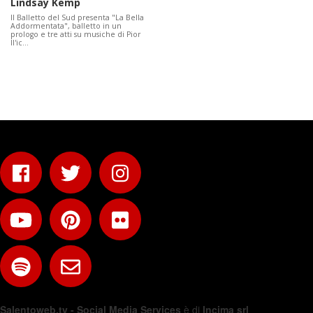
Lindsay Kemp
Il Balletto del Sud presenta "La Bella
Addormentata", balletto in un
prologo e tre atti su musiche di Pior
Il'ic…
Salentoweb.tv - Social Media Services
è di
Incima srl