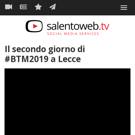
Navigazione
Salta
Toggl
al
principale
VIDEO
NEWS
SERVIZI
CONTATTI
navig
contenuto
principale
Il secondo giorno di
#BTM2019 a Lecce