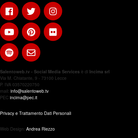
Salentoweb.tv - Social Media Services
è di
Incima srl
Via M. Chiatante, 9 - 73100 Lecce
P. IVA 03570220750
mail:
info@salentoweb.tv
PEC
incima@pec.it
Privacy e Trattamento Dati Personali
Web Design:
Andrea Riezzo