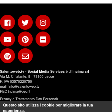
Salentoweb.tv - Social Media Services
è di
Incima srl
Via M. Chiatante, 9 - 73100 Lecce
P. IVA 03570220750
mail:
info@salentoweb.tv
PEC
incima@pec.it
Privacy e Trattamento Dati Personali
Questo sito utilizza i cookie per migliorare la tua
Web Design:
Andrea Riezzo
esperienza.