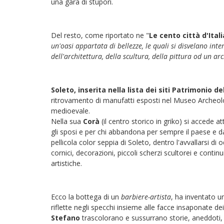
una gara di stupori.
Del resto, come riportato ne "
Le cento città d'Itali
un'oasi appartata di bellezze, le quali si disvelano int
dell'architettura, della scultura, della pittura od un ar
Soleto, inserita nella lista dei siti Patrimonio d
ritrovamento di manufatti esposti nel Museo Archeolo
medioevale.
Nella sua
Corà
(il centro storico in griko) si accede a
gli sposi e per chi abbandona per sempre il paese e da
pellicola color seppia di Soleto, dentro l'avvallarsi di 
cornici, decorazioni, piccoli scherzi scultorei e contin
artistiche.
Ecco la bottega di un
barbiere-artista
, ha inventato u
riflette negli specchi insieme alle facce insaponate dei c
Stefano
trascolorano e sussurrano storie, aneddoti, te