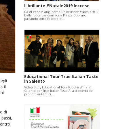
Il brillante #Natale2019 leccese
Da #Lecce vi auguriamo un brillante #Natale2019!
Dalla ruota panoramica a Piazza Duomo,
passando sotto l'albero di…
Educational Tour True Italian Taste
degli
in Salento
, il
Video Story Educational Tour Food & Wine in
Salento per True Italian Taste Alla scoperta dei
ni.
prodotti autentici…
o di
 passi,
dentro