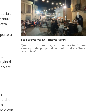
racciale
te mura
ietra,
 porte a
La Festa te la Uliata 2019
Quattro notti di musica, gastronomia e tradizione
a sostegno dei progetti di ActionAid Italia la “Festa
te la Uliata”…
una
uglia di
opolare
dal
nne che
 a
rie e con