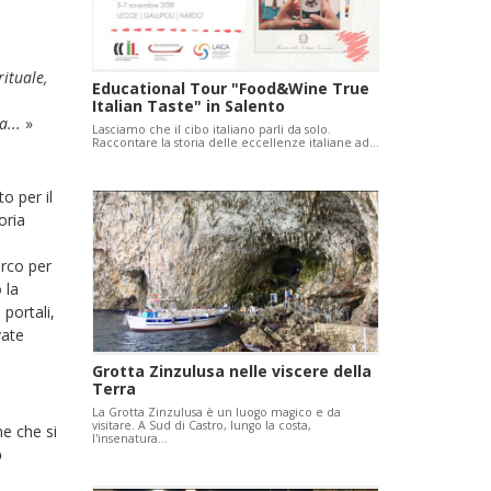
ituale,
Educational Tour "Food&Wine True
Italian Taste" in Salento
a...
»
Lasciamo che il cibo italiano parli da solo.
Raccontare la storia delle eccellenze italiane ad…
to per il
oria
arco per
 la
portali,
vate
Grotta Zinzulusa nelle viscere della
Terra
La Grotta Zinzulusa è un luogo magico e da
visitare. A Sud di Castro, lungo la costa,
ne che si
l'insenatura…
o