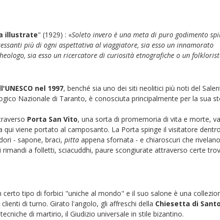
a illustrate
" (1929) : «
Soleto invero è una meta di puro godimento spir
eressanti più di ogni aspettativa al viaggiatore, sia esso un innamorato
cheologo, sia esso un ricercatore di curiosità etnografiche o un folklorist
ell'UNESCO nel 1997
, benché sia uno dei siti neolitici più noti del Salen
gico Nazionale di Taranto, è conosciuta principalmente per la sua st
ttraverso
Porta San Vito
, una sorta di promemoria di vita e morte, v
 qui viene portato al camposanto. La Porta spinge il visitatore dentro
odori - sapone, braci,
pitta
appena sfornata - e chiaroscuri che rivelano 
ui rimandi a folletti, sciacuddhi, paure scongiurate attraverso certe tro
n certo tipo di forbici "uniche al mondo" e il suo salone è una collezio
lienti di turno. Girato l'angolo, gli affreschi della
Chiesetta di Sant
cniche di martirio, il Giudizio universale in stile bizantino.