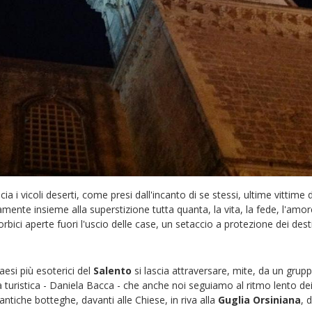
cia i vicoli deserti, come presi dall'incanto di se stessi, ultime vittime 
mente insieme alla superstizione tutta quanta, la vita, la fede, l'amore
orbici aperte fuori l'uscio delle case, un setaccio a protezione dei desti
esi più esoterici del
Salento
si lascia attraversare, mite, da un grupp
ida turistica - Daniela Bacca - che anche noi seguiamo al ritmo lento dei
 antiche botteghe, davanti alle Chiese, in riva alla
Guglia Orsiniana
, 