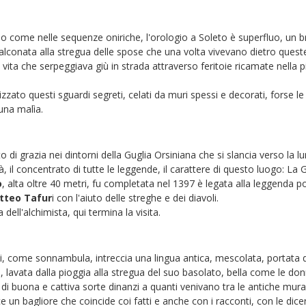
ono come nelle sequenze oniriche, l'orologio a Soleto è superfluo, un b
 balconata alla stregua delle spose che una volta vivevano dietro ques
ita che serpeggiava giù in strada attraverso feritoie ricamate nella p
izzato questi sguardi segreti, celati da muri spessi e decorati, forse le
una malìa.
 di grazia nei dintorni della Guglia Orsiniana che si slancia verso la l
, il concentrato di tutte le leggende, il carattere di questo luogo: La G
o
, alta oltre 40 metri, fu completata nel 1397 è legata alla leggenda p
tteo Tafur
i con l'aiuto delle streghe e dei diavoli.
 dell'alchimista, qui termina la visita.
oli, come sonnambula, intreccia una lingua antica, mescolata, portata 
e, lavata dalla pioggia alla stregua del suo basolato, bella come le do
i di buona e cattiva sorte dinanzi a quanti venivano tra le antiche mura
e un bagliore che coincide coi fatti e anche con i racconti, con le dice