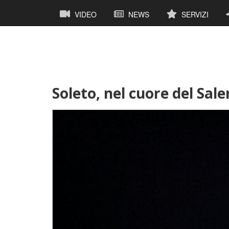
Salta
Navigazione
VIDEO
NEWS
SERVIZI
al
principale
contenuto
principale
Soleto, nel cuore del Sal