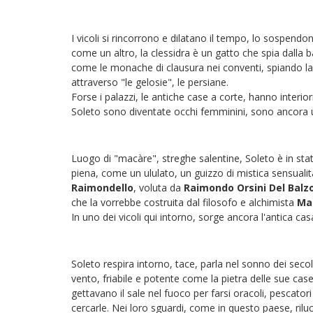
I vicoli si rincorrono e dilatano il tempo, lo sospend
come un altro, la clessidra è un gatto che spia dalla
come le monache di clausura nei conventi, spiando la v
attraverso "le gelosie", le persiane.
Forse i palazzi, le antiche case a corte, hanno interior
Soleto sono diventate occhi femminini, sono ancora 
Luogo di "macàre", streghe salentine, Soleto è in stato
piena, come un ululato, un guizzo di mistica sensualità
Raimondello
, voluta da
Raimondo Orsini Del Balz
che la vorrebbe costruita dal filosofo e alchimista
Ma
In uno dei vicoli qui intorno, sorge ancora l'antica casa
Soleto respira intorno, tace, parla nel sonno dei sec
vento, friabile e potente come la pietra delle sue cas
gettavano il sale nel fuoco per farsi oracoli, pescator
cercarle. Nei loro sguardi, come in questo paese, riluc