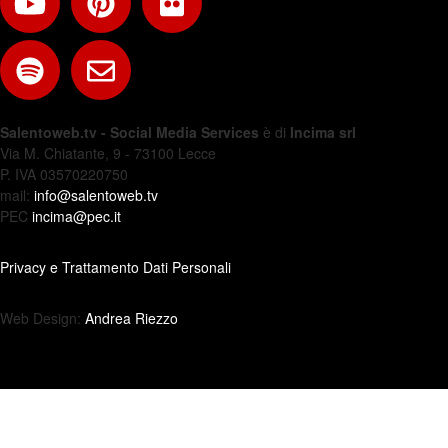
Salentoweb.tv - Social Media Services
è di
Incima srl
Via M. Chiatante, 9 - 73100 Lecce
P. IVA 03570220750
mail:
info@salentoweb.tv
PEC
incima@pec.it
Privacy e Trattamento Dati Personali
Web Design:
Andrea Riezzo