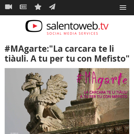
Navigazione
Salta
Toggl
al
principale
VIDEO
NEWS
SERVIZI
CONTATTI
navig
contenuto
principale
#MAgarte:"La carcara te li
tiàuli. A tu per tu con Mefisto"