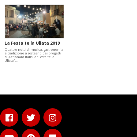
La Festa te la Uliata 2019
Quattro notti di musica, gastronomia
e tradizione a sostegno dei progetti
di ActionAid Italia la “Festa te la
Uliata”…