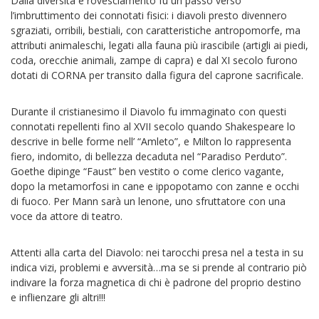
Dalla diversità e rovesciamento fu un passo verso
l’imbruttimento dei connotati fisici: i diavoli presto divennero
sgraziati, orribili, bestiali, con caratteristiche antropomorfe, ma
attributi animaleschi, legati alla fauna più irascibile (artigli ai piedi,
coda, orecchie animali, zampe di capra) e dal XI secolo furono
dotati di CORNA per transito dalla figura del caprone sacrificale.
Durante il cristianesimo il Diavolo fu immaginato con questi
connotati repellenti fino al XVII secolo quando Shakespeare lo
descrive in belle forme nell’ “Amleto”, e Milton lo rappresenta
fiero, indomito, di bellezza decaduta nel “Paradiso Perduto”.
Goethe dipinge “Faust” ben vestito o come clerico vagante,
dopo la metamorfosi in cane e ippopotamo con zanne e occhi
di fuoco. Per Mann sarà un lenone, uno sfruttatore con una
voce da attore di teatro.
Attenti alla carta del Diavolo: nei tarocchi presa nel a testa in su
indica vizi, problemi e avversità…ma se si prende al contrario piò
indivare la forza magnetica di chi è padrone del proprio destino
e inflienzare gli altri!!!