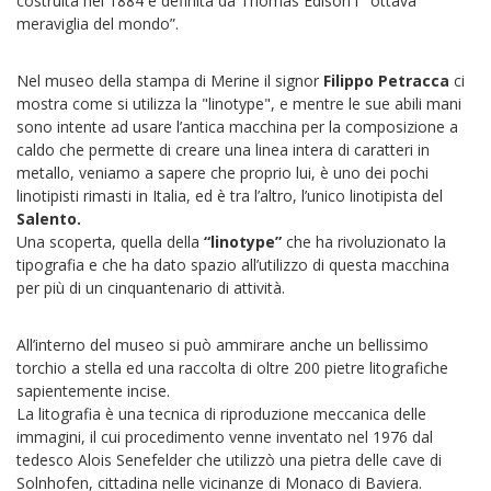
costruita nel 1884 e definita da Thomas Edison l’ “ottava
meraviglia del mondo”.
Nel museo della stampa di Merine il signor
Filippo Petracca
ci
mostra come si utilizza la "linotype", e mentre le sue abili mani
sono intente ad usare l’antica macchina per la composizione a
caldo che permette di creare una linea intera di caratteri in
metallo, veniamo a sapere che proprio lui, è uno dei pochi
linotipisti rimasti in Italia, ed è tra l’altro, l’unico linotipista del
Salento.
Una scoperta, quella della
“linotype”
che ha rivoluzionato la
tipografia e che ha dato spazio all’utilizzo di questa macchina
per più di un cinquantenario di attività.
All’interno del museo si può ammirare anche un bellissimo
torchio a stella ed una raccolta di oltre 200 pietre litografiche
sapientemente incise.
La litografia è una tecnica di riproduzione meccanica delle
immagini, il cui procedimento venne inventato nel 1976 dal
tedesco Alois Senefelder che utilizzò una pietra delle cave di
Solnhofen, cittadina nelle vicinanze di Monaco di Baviera.