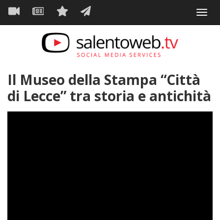
Navigazione
Salta
Toggl
al
principale
VIDEO
NEWS
SERVIZI
CONTATTI
navig
contenuto
principale
Il Museo della Stampa “Città
di Lecce” tra storia e antichità