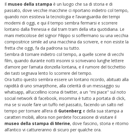
Il
museo della stampa
è un luogo che sa di storia e di
passato, dove vecchie macchine ci riportano indietro col tempo,
quando non esisteva la tecnologia e l’avanguardia dei tempi
moderni di oggi, e qui il tempo sembra fermarsi e scorrere
lontano dalla frenesia e dal tram tram della vita quotidiana. Le
mani meticolose del signor Filippo si soffermano su una vecchia
compositrice simile ad una macchina da scrivere, e non esiste la
fretta che oggi, fa da padrona su tutto.
Sembra di tornare indietro col tempo, a quelle scene di vecchi
film, quando durante notti insonni si scrivevano lunghe lettere
d’amore per l’amata donzella lontana, e il rumore del ticchettio
dei tasti segnava lento lo scorrere del tempo.
Ora tutto questo sembra essere un lontano ricordo, abituati alla
rapidità di uno smarpthone, alla celerità di un messaggio su
whatsapp, all’uccellino icona di twitter, a un "mi piace" sul noto
social network di facebook, insomma è tutto a portata di click,
ma se si vuole fare un tuffo nel passato, facendo un salto nel
tempo per tornare all’era di
Gutenberg
e della sua stampa a
caratteri mobili, allora non perdete l’occasione di visitare il
museo della stampa di Merine
, dove fascino, storia e ritorno
all’antico vi cattureranno di sicuro per qualche ora.