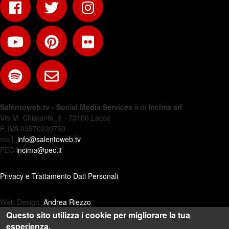
Salentoweb.tv - Social Media Services
è di
Incima srl
Via M. Chiatante, 9 - 73100 Lecce
P. IVA 03570220750
mail:
info@salentoweb.tv
PEC
incima@pec.it
Privacy e Trattamento Dati Personali
Web Design:
Andrea Riezzo
Questo sito utilizza i cookie per migliorare la tua
esperienza.