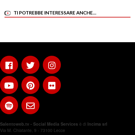
TI POTREBBE INTERESSARE ANCHE...
Salentoweb.tv - Social Media Services
è di
Incima srl
Via M. Chiatante, 9 - 73100 Lecce