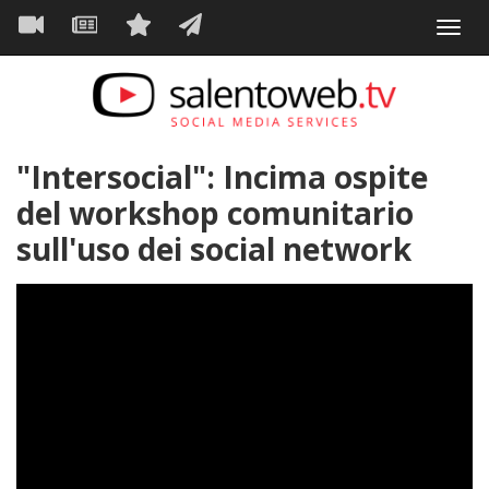
Navigazione
Salta
Toggl
al
principale
VIDEO
NEWS
SERVIZI
CONTATTI
navig
contenuto
principale
"Intersocial": Incima ospite
del workshop comunitario
sull'uso dei social network