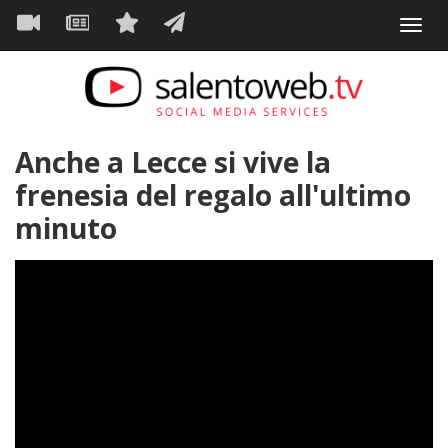
Navigazione
Salta
Toggl
al
principale
VIDEO
NEWS
SERVIZI
CONTATTI
navig
contenuto
principale
Anche a Lecce si vive la
frenesia del regalo all'ultimo
minuto