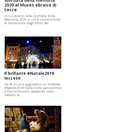
Giornata della memoria
2020 al Museo ebraico di
Lecce
In occasione della Giornata della
Memoria 2020 in cui si commemora
la liberazione degli ebrei dai…
Il brillante #Natale2019
leccese
Da #Lecce vi auguriamo un brillante
#Natale2019! Dalla ruota panoramica
a Piazza Duomo, passando sotto
l'albero di…