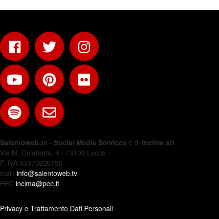
Salentoweb.tv - Social Media Services
è di
Incima srl
Via M. Chiatante, 9 - 73100 Lecce
P. IVA 03570220750
mail:
info@salentoweb.tv
PEC
incima@pec.it
Privacy e Trattamento Dati Personali