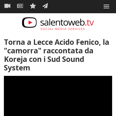
Navigazione
Salta
Toggl
al
principale
VIDEO
NEWS
SERVIZI
CONTATTI
navig
contenuto
principale
Torna a Lecce Acido Fenico, la
"camorra" raccontata da
Koreja con i Sud Sound
System