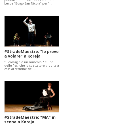
pubblico del Teatro del Carcere di
Lecce “Borgo San Nicola” per "…
#StradeMaestre: "Io provo
a volare" a Koreja
"Il coraggio è un muscolo," è una
delle frasi che lo spettatore si porta a
casa al termine dell'…
#StradeMaestre: "MA" in
scena a Koreja