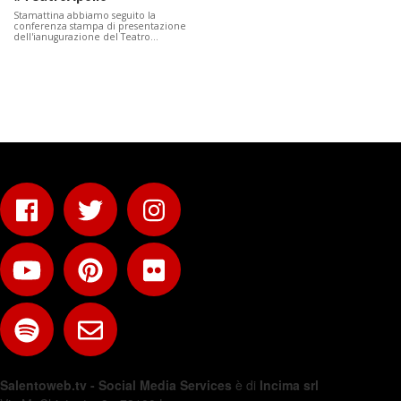
Stamattina abbiamo seguito la
conferenza stampa di presentazione
dell'ianugurazione del Teatro…
Salentoweb.tv - Social Media Services
è di
Incima srl