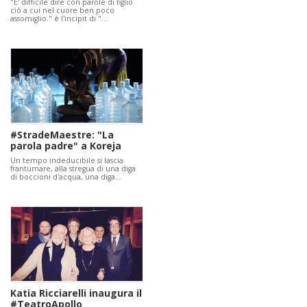
"E' difficile dire con parole di figlio
ciò a cui nel cuore ben poco
assomiglio." è l'incipit di "…
#StradeMaestre: "La
parola padre" a Koreja
Un tempo indeducibile si lascia
frantumare, alla stregua di una diga
di boccioni d'acqua, una diga…
Katia Ricciarelli inaugura il
#TeatroApollo