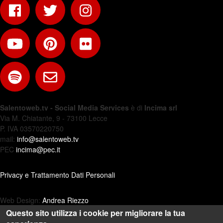
Salentoweb.tv - Social Media Services
è di
Incima srl
Via M. Chiatante, 9 - 73100 Lecce
P. IVA 03570220750
mail:
info@salentoweb.tv
PEC
incima@pec.it
Privacy e Trattamento Dati Personali
Web Design:
Andrea Riezzo
Questo sito utilizza i cookie per migliorare la tua