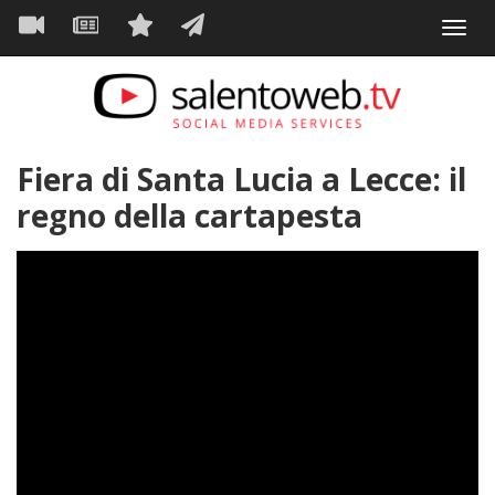
Navigazione
Salta
Toggl
al
principale
VIDEO
NEWS
SERVIZI
CONTATTI
navig
contenuto
principale
Fiera di Santa Lucia a Lecce: il
regno della cartapesta