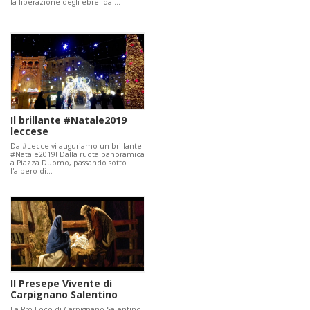
la liberazione degli ebrei dai…
Il brillante #Natale2019
leccese
Da #Lecce vi auguriamo un brillante
#Natale2019! Dalla ruota panoramica
a Piazza Duomo, passando sotto
l'albero di…
Il Presepe Vivente di
Carpignano Salentino
La Pro Loco di Carpignano Salentino,