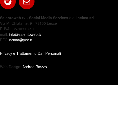
Salentoweb.tv - Social Media Services
è di
Incima srl
Via M. Chiatante, 9 - 73100 Lecce
P. IVA 03570220750
mail:
info@salentoweb.tv
PEC
incima@pec.it
Privacy e Trattamento Dati Personali
Web Design:
Andrea Riezzo