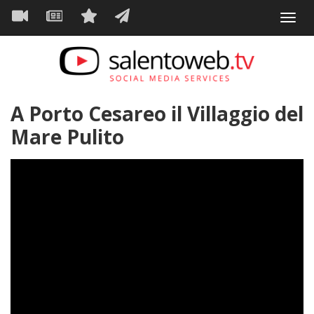
Navigazione
Salta
Toggl
al
principale
VIDEO
NEWS
SERVIZI
CONTATTI
navig
contenuto
principale
A Porto Cesareo il Villaggio del
Mare Pulito