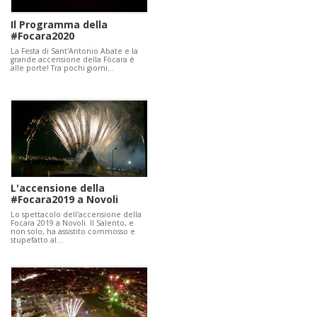
Il Programma della
#Focara2020
La Festa di Sant'Antonio Abate e la
grande accensione della Fòcara è
alle porte! Tra pochi giorni…
L'accensione della
#Focara2019 a Novoli
Lo spettacolo dell'accensione della
Focara 2019 a Novoli. Il Salento, e
non solo, ha assistito commosso e
stupefatto al…