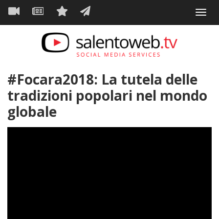
Navigazione
Salta
Toggl
al
principale
VIDEO
NEWS
SERVIZI
CONTATTI
navig
contenuto
principale
#Focara2018: La tutela delle
tradizioni popolari nel mondo
globale