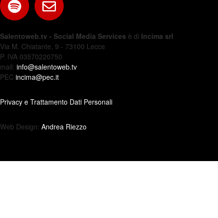
Salentoweb.tv - Social Media Services
è di
Incima srl
Via M. Chiatante, 9 - 73100 Lecce
P. IVA 03570220750
mail:
info@salentoweb.tv
PEC
incima@pec.it
Privacy e Trattamento Dati Personali
Web Design:
Andrea Riezzo