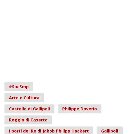
#SacSmp
Arte e Cultura
Castello di Gallipoli
Philippe Daverio
Reggia di Caserta
I porti del Re di Jakob Philipp Hackert
Gallipoli