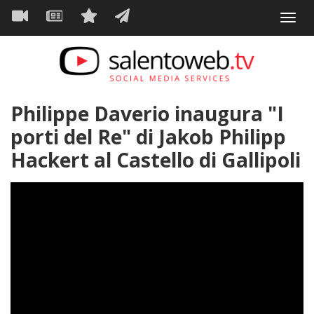
Navigazione
Salta
Toggl
al
principale
VIDEO
NEWS
SERVIZI
CONTATTI
navig
contenuto
principale
Philippe Daverio inaugura "I
porti del Re" di Jakob Philipp
Hackert al Castello di Gallipoli