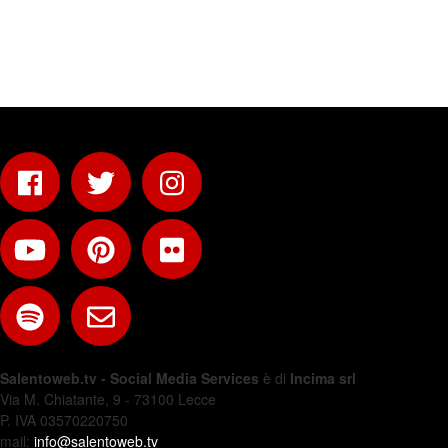
Salentoweb.tv - Social Media Services
è di
Incima srl
Via M. Chiatante, 9 - 73100 Lecce
P. IVA 03570220750
mail:
info@salentoweb.tv