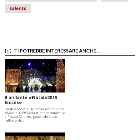
Salento
TI POTREBBE INTERESSARE ANCHE...
Il brillante #Natale2019
leccese
Da #Lecce vi auguriamo un brillante
#Natale2019! Dalla ruota panoramica
a Piazza Duomo, passando sotto
l'albero di…