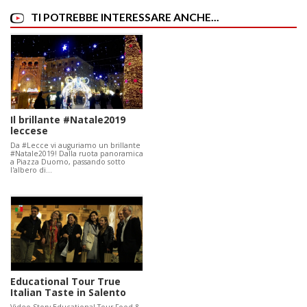
TI POTREBBE INTERESSARE ANCHE...
Il brillante #Natale2019
leccese
Da #Lecce vi auguriamo un brillante
#Natale2019! Dalla ruota panoramica
a Piazza Duomo, passando sotto
l'albero di…
Educational Tour True
Italian Taste in Salento