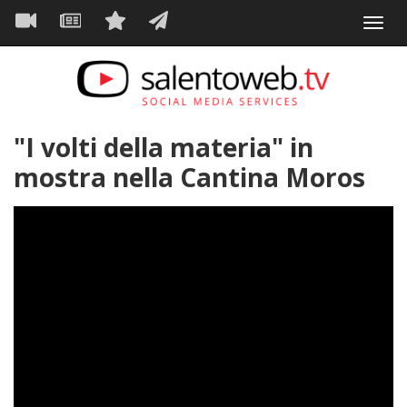
Navigazione
Salta
Toggl
al
principale
VIDEO
NEWS
SERVIZI
CONTATTI
navig
contenuto
principale
"I volti della materia" in
mostra nella Cantina Moros