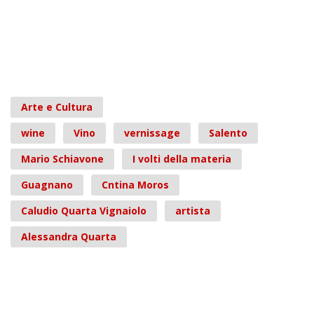
Arte e Cultura
wine
Vino
vernissage
Salento
Mario Schiavone
I volti della materia
Guagnano
Cntina Moros
Caludio Quarta Vignaiolo
artista
Alessandra Quarta