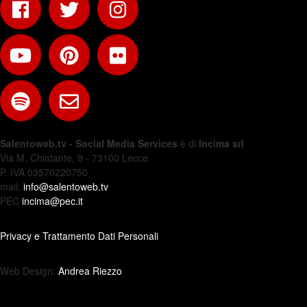
Salentoweb.tv - Social Media Services
è di
Incima srl
Via M. Chiatante, 9 - 73100 Lecce
P. IVA 03570220750
mail:
info@salentoweb.tv
PEC
incima@pec.it
Privacy e Trattamento Dati Personali
Web Design:
Andrea Riezzo