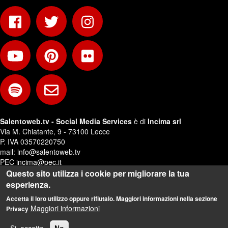
Salentoweb.tv - Social Media Services
è di
Incima srl
Via M. Chiatante, 9 - 73100 Lecce
P. IVA 03570220750
mail:
info@salentoweb.tv
PEC
incima@pec.it
Questo sito utilizza i cookie per migliorare la tua
Privacy e Trattamento Dati Personali
esperienza.
Web Design:
Andrea Riezzo
Accetta il loro utilizzo oppure rifiutalo. Maggiori informazioni nella sezione
Maggiori informazioni
Privacy