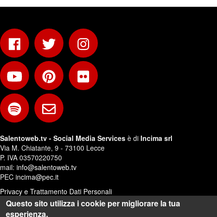
Salentoweb.tv - Social Media Services
è di
Incima srl
Via M. Chiatante, 9 - 73100 Lecce
P. IVA 03570220750
mail:
info@salentoweb.tv
PEC
incima@pec.it
Privacy e Trattamento Dati Personali
Questo sito utilizza i cookie per migliorare la tua
Web Design:
Andrea Riezzo
esperienza.