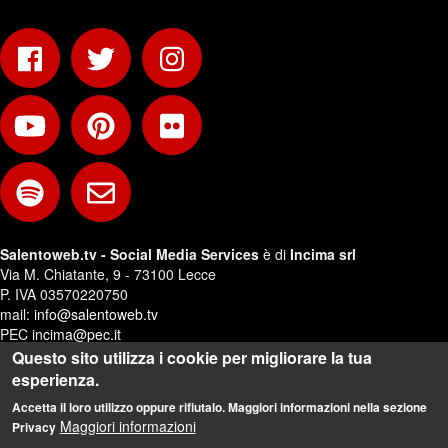
Salentoweb.tv - Social Media Services
è di
Incima srl
Via M. Chiatante, 9 - 73100 Lecce
P. IVA 03570220750
mail:
info@salentoweb.tv
PEC
incima@pec.it
Questo sito utilizza i cookie per migliorare la tua
Privacy e Trattamento Dati Personali
esperienza.
Web Design:
Andrea Riezzo
Accetta il loro utilizzo oppure rifiutalo. Maggiori informazioni nella sezione
Maggiori informazioni
Privacy