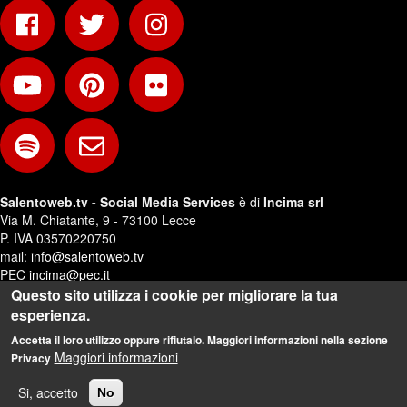
Salentoweb.tv - Social Media Services
è di
Incima srl
Via M. Chiatante, 9 - 73100 Lecce
P. IVA 03570220750
mail:
info@salentoweb.tv
PEC
incima@pec.it
Questo sito utilizza i cookie per migliorare la tua
Privacy e Trattamento Dati Personali
esperienza.
Web Design:
Andrea Riezzo
Accetta il loro utilizzo oppure rifiutalo. Maggiori informazioni nella sezione
Maggiori informazioni
Privacy
Si, accetto
No