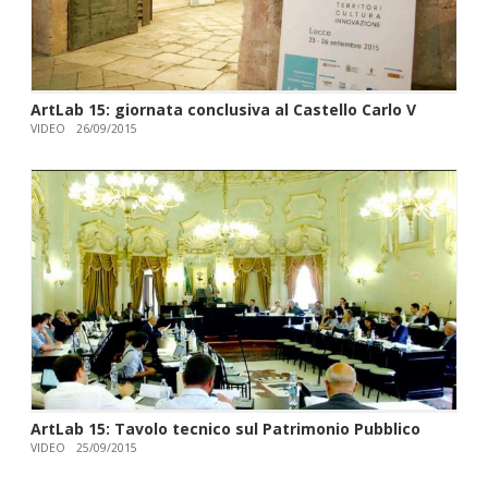
ArtLab 15: giornata conclusiva al Castello Carlo V
VIDEO
26/09/2015
ArtLab 15: Tavolo tecnico sul Patrimonio Pubblico
VIDEO
25/09/2015