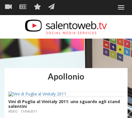
Navigazione
Salta
Toggl
al
principale
VIDEO
NEWS
SERVIZI
CONTATTI
navig
contenuto
principale
Apollonio
Vini di Puglia al Vinitaly 2011: uno sguardo agli stand
salentini
VIDEO
11/04/2011