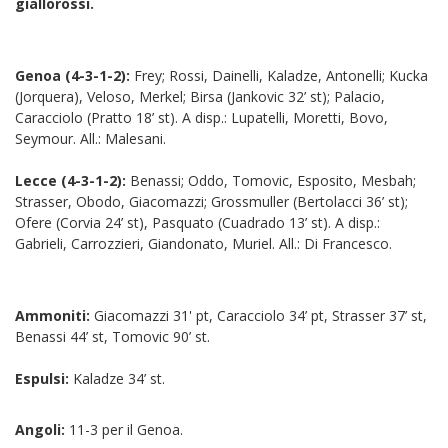
giallorossi.
Genoa (4-3-1-2):
Frey; Rossi, Dainelli, Kaladze, Antonelli; Kucka
(Jorquera), Veloso, Merkel; Birsa (Jankovic 32’ st); Palacio,
Caracciolo (Pratto 18’ st). A disp.: Lupatelli, Moretti, Bovo,
Seymour. All.: Malesani.
Lecce (4-3-1-2):
Benassi; Oddo, Tomovic, Esposito, Mesbah;
Strasser, Obodo, Giacomazzi; Grossmuller (Bertolacci 36’ st);
Ofere (Corvia 24’ st), Pasquato (Cuadrado 13’ st). A disp.:
Gabrieli, Carrozzieri, Giandonato, Muriel. All.: Di Francesco.
Ammoniti:
Giacomazzi 31' pt, Caracciolo 34’ pt, Strasser 37’ st,
Benassi 44’ st, Tomovic 90’ st.
Espulsi:
Kaladze 34’ st.
Angoli:
11-3 per il Genoa.