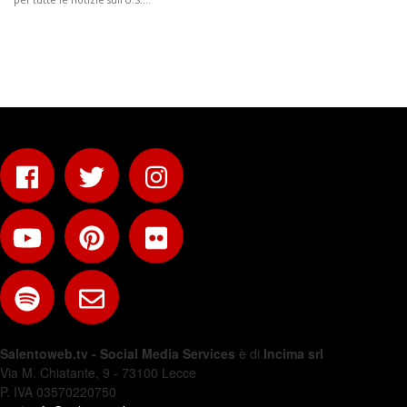
per tutte le notizie sull'U.S.…
Salentoweb.tv - Social Media Services
è di
Incima srl
Via M. Chiatante, 9 - 73100 Lecce
P. IVA 03570220750