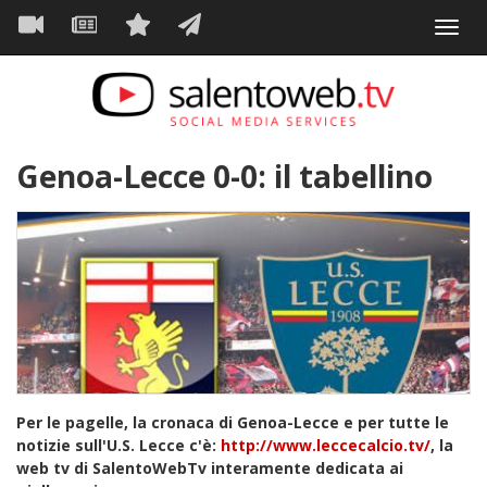
Navigazione
Salta
Toggl
al
principale
VIDEO
NEWS
SERVIZI
CONTATTI
navig
contenuto
principale
Genoa-Lecce 0-0: il tabellino
Per le pagelle, la cronaca di Genoa-Lecce e per tutte le
notizie sull'U.S. Lecce c'è:
http://www.leccecalcio.tv/
, la
web tv di SalentoWebTv interamente dedicata ai