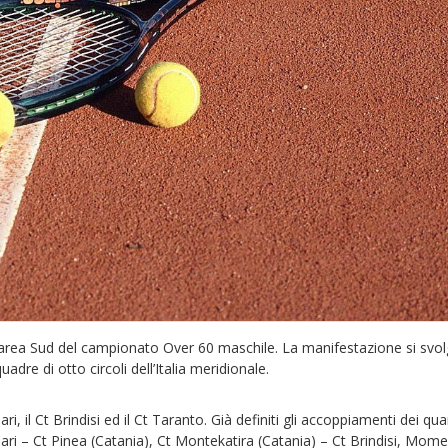
roarea Sud del campionato Over 60 maschile. La manifestazione si svo
dre di otto circoli dell’Italia meridionale.
i, il Ct Brindisi ed il Ct Taranto. Già definiti gli accoppiamenti dei quar
ari – Ct Pinea (Catania), Ct Montekatira (Catania) – Ct Brindisi, Momen