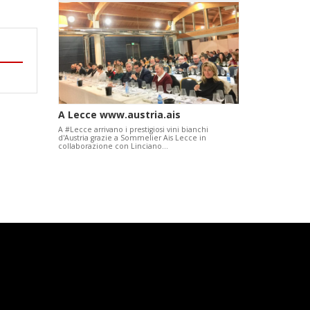
A Lecce www.austria.ais
A #Lecce arrivano i prestigiosi vini bianchi
d'Austria grazie a Sommelier Ais Lecce in
collaborazione con Linciano…