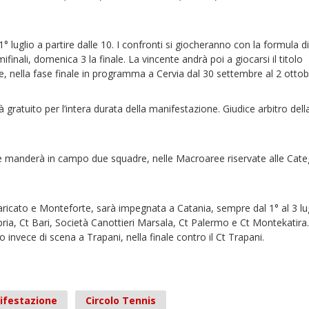
 1° luglio a partire dalle 10. I confronti si giocheranno con la formula d
finali, domenica 3 la finale. La vincente andrà poi a giocarsi il titolo
e, nella fase finale in programma a Cervia dal 30 settembre al 2 ottob
 gratuito per l’intera durata della manifestazione. Giudice arbitro dell
ce manderà in campo due squadre, nelle Macroaree riservate alle Cate
icato e Monteforte, sarà impegnata a Catania, sempre dal 1° al 3 lug
, Ct Bari, Società Canottieri Marsala, Ct Palermo e Ct Montekatira.
o invece di scena a Trapani, nella finale contro il Ct Trapani.
ifestazione
Circolo Tennis