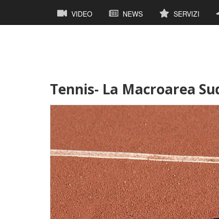
Salta
Navigazione
VIDEO
NEWS
SERVIZI
al
principale
contenuto
principale
Tennis- La Macroarea Sud