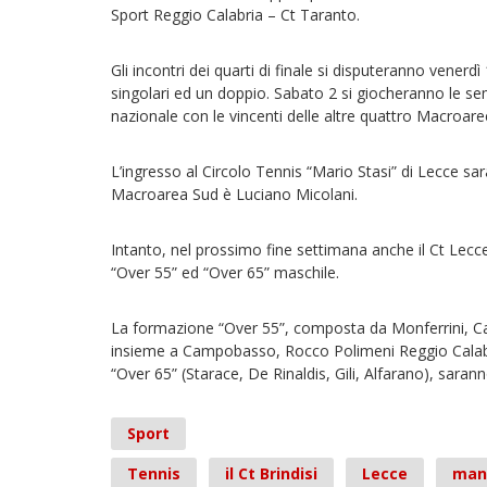
Sport Reggio Calabria – Ct Taranto.
Gli incontri dei quarti di finale si disputeranno venerdì
singolari ed un doppio. Sabato 2 si giocheranno le semi
nazionale con le vincenti delle altre quattro Macroare
L’ingresso al Circolo Tennis “Mario Stasi” di Lecce sarà
Macroarea Sud è Luciano Micolani.
Intanto, nel prossimo fine settimana anche il Ct Lec
“Over 55” ed “Over 65” maschile.
La formazione “Over 55”, composta da Monferrini, Car
insieme a Campobasso, Rocco Polimeni Reggio Calabria
“Over 65” (Starace, De Rinaldis, Gili, Alfarano), sarann
Sport
Tennis
il Ct Brindisi
Lecce
man