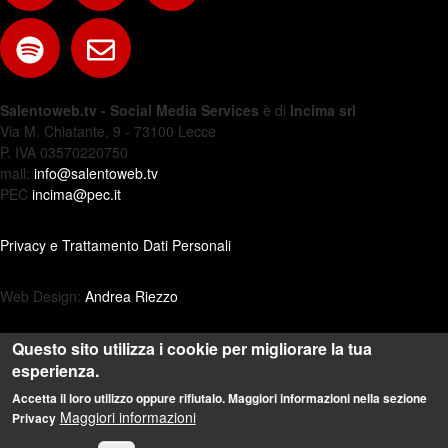
Salentoweb.tv - Social Media Services
è di
Incima srl
Via M. Chiatante, 9 - 73100 Lecce
P. IVA 03570220750
mail:
info@salentoweb.tv
PEC
incima@pec.it
Privacy e Trattamento Dati Personali
Web Design:
Andrea Riezzo
Questo sito utilizza i cookie per migliorare la tua
esperienza.
Accetta il loro utilizzo oppure rifiutalo. Maggiori informazioni nella sezione
Maggiori informazioni
Privacy