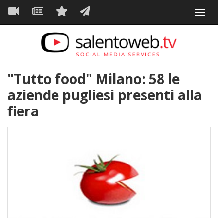
Navigazione
Salta
Toggl
al
principale
VIDEO
NEWS
SERVIZI
CONTATTI
navig
contenuto
principale
"Tutto food" Milano: 58 le
aziende pugliesi presenti alla
fiera