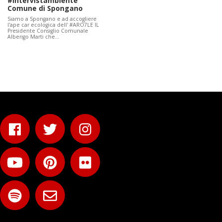
#intervistambiente
Comune di Spongano
Siamo a Spongano e ad accogliere
l'ape car ecologica dell' #ARO7LE IL
Presidente Consiglio Comunale
Alberigo Marti che…