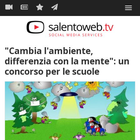
Navigazione
Salta
Toggl
al
principale
VIDEO
NEWS
SERVIZI
CONTATTI
navig
contenuto
principale
"Cambia l'ambiente,
differenzia con la mente": un
concorso per le scuole