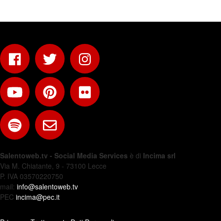
Salentoweb.tv - Social Media Services
è di
Incima srl
Via M. Chiatante, 9 - 73100 Lecce
P. IVA 03570220750
mail:
info@salentoweb.tv
PEC
incima@pec.it