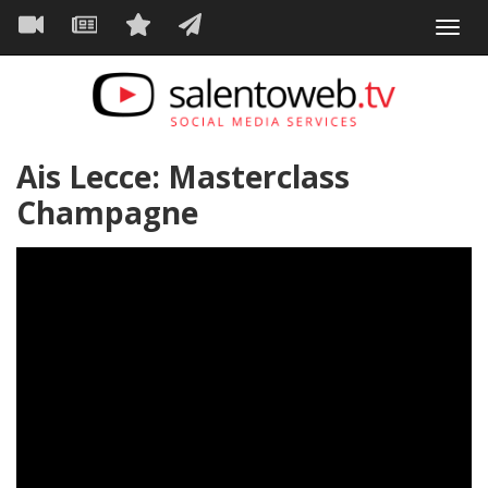
Navigazione
Salta
Toggl
al
principale
VIDEO
NEWS
SERVIZI
CONTATTI
navig
contenuto
principale
Ais Lecce: Masterclass
Champagne