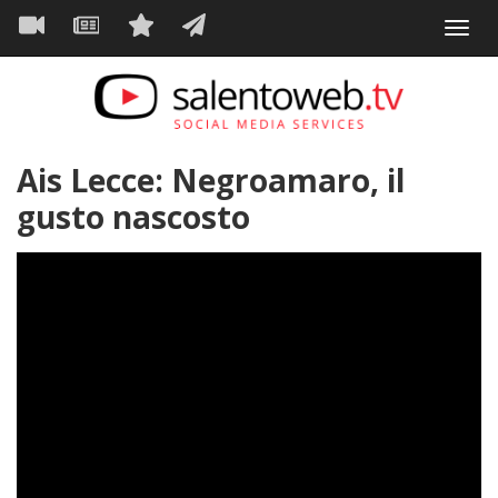
Navigazione
Salta
Toggl
al
principale
VIDEO
NEWS
SERVIZI
CONTATTI
navig
contenuto
principale
Ais Lecce: Negroamaro, il
gusto nascosto