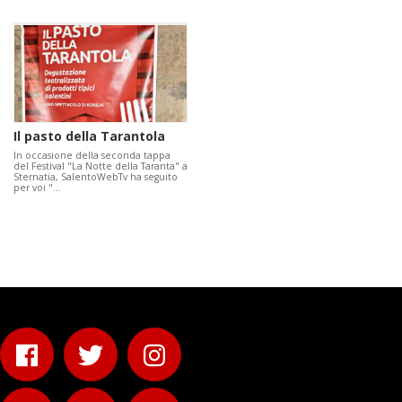
Il pasto della Tarantola
In occasione della seconda tappa
del Festival "La Notte della Taranta" a
Sternatia, SalentoWebTv ha seguito
per voi "…