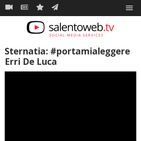
Navigazione
Salta
Toggl
al
principale
VIDEO
NEWS
SERVIZI
CONTATTI
navig
contenuto
principale
Sternatia: #portamialeggere
Erri De Luca