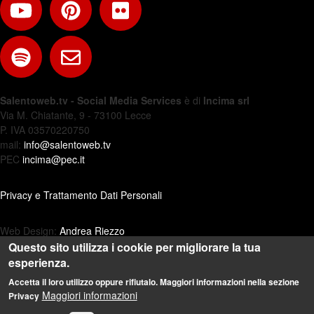
Salentoweb.tv - Social Media Services
è di
Incima srl
Via M. Chiatante, 9 - 73100 Lecce
P. IVA 03570220750
mail:
info@salentoweb.tv
PEC
incima@pec.it
Privacy e Trattamento Dati Personali
Web Design:
Andrea Riezzo
Questo sito utilizza i cookie per migliorare la tua
esperienza.
Accetta il loro utilizzo oppure rifiutalo. Maggiori informazioni nella sezione
Maggiori informazioni
Privacy