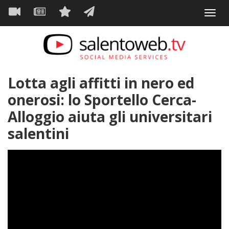
Navigazione
Salta
Toggl
al
principale
VIDEO
NEWS
SERVIZI
CONTATTI
navig
contenuto
principale
Lotta agli affitti in nero ed
onerosi: lo Sportello Cerca-
Alloggio aiuta gli universitari
salentini