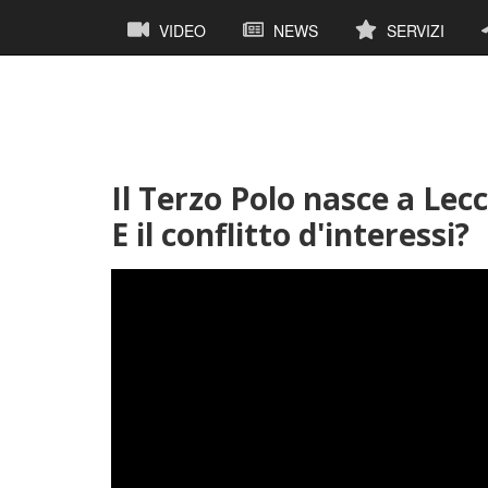
Salta
Navigazione
VIDEO
NEWS
SERVIZI
al
principale
contenuto
principale
Il Terzo Polo nasce a Lecc
E il conflitto d'interessi?