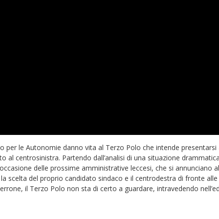
nto per le Autonomie danno vita al Terzo Polo che intende presentarsi 
o al centrosinistra. Partendo dall’analisi di una situazione drammatica 
in occasione delle prossime amministrative leccesi, che si annunciano 
 la scelta del proprio candidato sindaco e il centrodestra di fronte alle
rrone, il Terzo Polo non sta di certo a guardare, intravedendo nell’ed